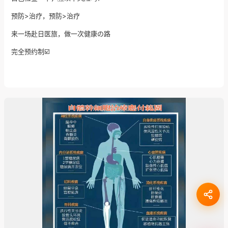
预防>治疗，预防>治疗
来一场赴日医旅，做一次健康の路
完全预约制☑️