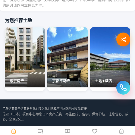
购房时请以房本信息为准。
为您推荐土地
东京房产
京都不动产
土地➕酒店
了解信亚
关于信亚
联系我们
加入我们
隐私声明
网站地图
友情链接
信亚（日本）项目中心为您日本房产投资、再生医疗、留学，保驾护航，让您省心、放
心、全家安心。
信亚日本房产 | 网络经营许可证 | © Copyright 2026 版权所有