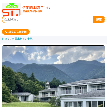
信亚(日本)项目中心
置业投资·移民留学
搜索
📞 18217926666
首页
>>
房屋出售
>>
土地