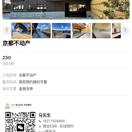
‹
›
京都不动产
230
浏览次数
土地名称
京都不动产
看房时间
提前预约随时可看
地点位置
金阁寺旁
马先生
📞 18217926666
📱 微信扫码 · 在线预约
⭐ 一键关注