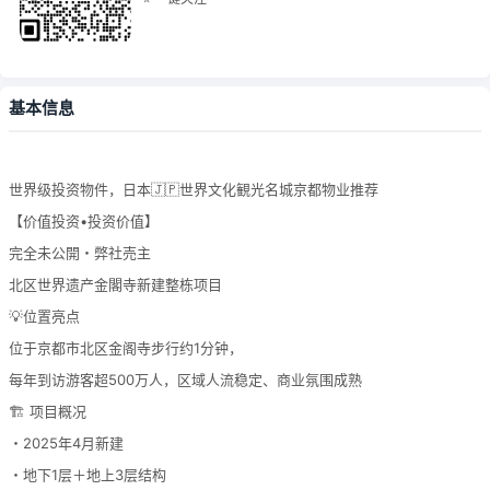
基本信息
世界级投资物件，日本🇯🇵世界文化観光名城京都物业推荐
【价值投资•投资价值】
完全未公開・弊社売主
北区世界遗产金閣寺新建整栋项目
💡位置亮点
位于京都市北区金阁寺步行约1分钟，
每年到访游客超500万人，区域人流稳定、商业氛围成熟
🏗️ 项目概况
・2025年4月新建
・地下1层＋地上3层结构