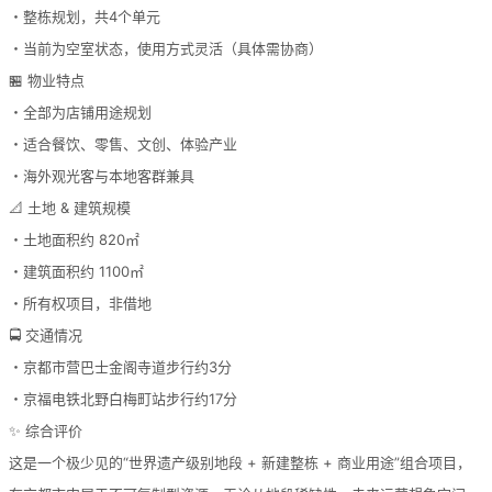
・整栋规划，共4个单元
・当前为空室状态，使用方式灵活（具体需协商）
🏪 物业特点
・全部为店铺用途规划
・适合餐饮、零售、文创、体验产业
・海外观光客与本地客群兼具
📐 土地 & 建筑规模
・土地面积约 820㎡
・建筑面积约 1100㎡
・所有权项目，非借地
🚍 交通情况
・京都市营巴士金阁寺道步行约3分
・京福电铁北野白梅町站步行约17分
✨ 综合评价
这是一个极少见的“世界遗产级别地段 + 新建整栋 + 商业用途”组合项目，