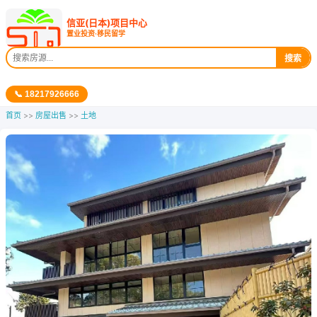
信亚(日本)项目中心
置业投资·移民留学
搜索
📞 18217926666
首页
>>
房屋出售
>>
土地